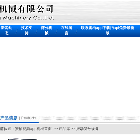
新闻动
技术支
筛分机
在线留
联系蜜柚app下载汅api免费最新
态
持
械
言
版
置：
蜜柚视频app机械首页
>>
产品库
>> 振动筛分设备